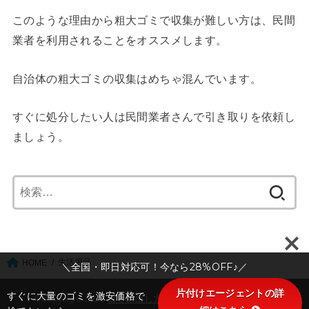
このような理由から粗大ゴミで収集が難しい方は、民間
業者を利用されることをオススメします。
自治体の粗大ゴミの収集はめちゃ混んでいます。
すぐに処分したい人は民間業者さんで引き取りを依頼し
ましょう。
検
索:
生活用品
HOME
＼全国・即日対応可！今なら28%OFF♪／
片付けエージェントの詳
すぐに大量のゴミを激安価格で
©Copyright 2026
ゴミの出し方ABC：大阪市版
.All Rights