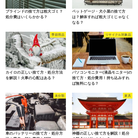
ブラインドの捨て方は粗大ゴミ？
ペットゲージ・犬小屋の捨て方
処分費はいくらかかる？
は？解体すれば粗大ゴミじゃなく
なる？
季節用品
リサイクル対象品
カイロの正しい捨て方・処分方法
パソコンモニター(液晶モニター)の
を解説！火事の心配はある？
捨て方・処分費用！持ち込みすれ
ば無料になる？
未分類
家具
車のバッテリーの捨て方・処分方
神棚の正しい捨て方を解説！処分