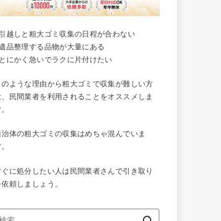
●引越しと粗大ゴミ収集の日程が合わない
●遺品整理する品物が大量にある
●とにかく急いでラクに片付けたい
このような理由から粗大ゴミで収集が難しい方
は、民間業者を利用されることをオススメしま
す。
自治体の粗大ゴミの収集はめちゃ混んでいま
す。
すぐに処分したい人は民間業者さんで引き取り
を依頼しましょう。
検