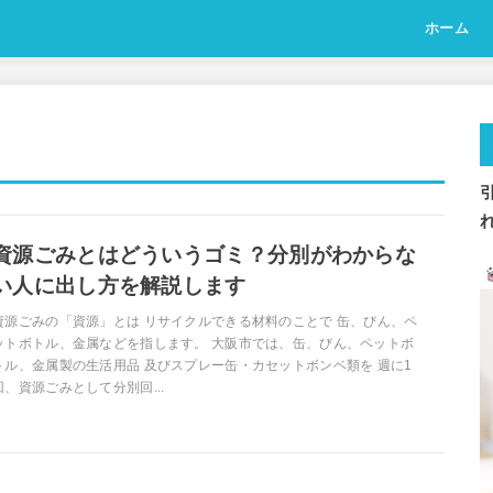
ホーム
資源ごみとはどういうゴミ？分別がわからな
い人に出し方を解説します
資源ごみの「資源」とは リサイクルできる材料のことで 缶、びん、ペ
ットボトル、金属などを指します。 大阪市では、缶、びん、ペットボ
トル、金属製の生活用品 及びスプレー缶・カセットボンベ類を 週に1
回、資源ごみとして分別回...