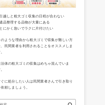
●引越しと粗大ゴミ収集の日程が合わない
●遺品整理する品物が大量にある
●とにかく急いでラクに片付けたい
このような理由から粗大ゴミで収集が難しい方
は、民間業者を利用されることをオススメしま
す。
自治体の粗大ゴミの収集はめちゃ混んでいま
す。
すぐに処分したい人は民間業者さんで引き取り
を依頼しましょう。
検