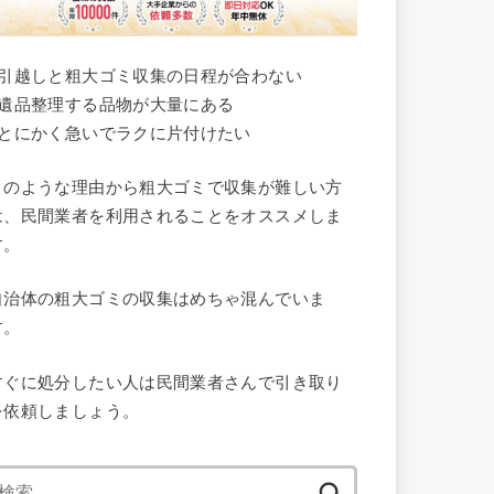
●引越しと粗大ゴミ収集の日程が合わない
●遺品整理する品物が大量にある
●とにかく急いでラクに片付けたい
このような理由から粗大ゴミで収集が難しい方
は、民間業者を利用されることをオススメしま
す。
自治体の粗大ゴミの収集はめちゃ混んでいま
す。
すぐに処分したい人は民間業者さんで引き取り
を依頼しましょう。
検