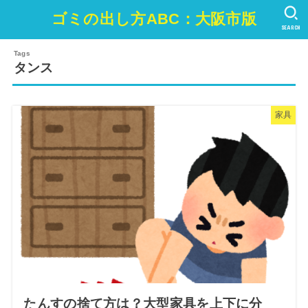
ゴミの出し方ABC：大阪市版
SEARCH
タンス
家具
たんすの捨て方は？大型家具を上下に分