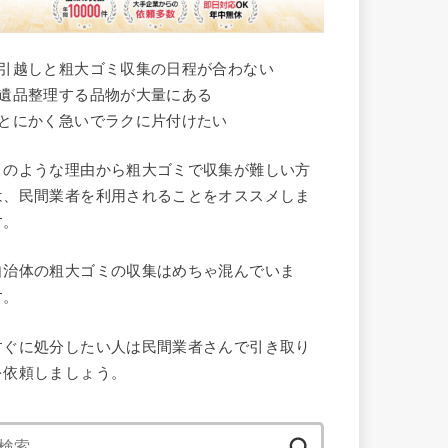
●引越しと粗大ゴミ収集の日程が合わない
●遺品整理する品物が大量にある
●とにかく急いでラクに片付けたい
このような理由から粗大ゴミで収集が難しい方
は、民間業者を利用されることをオススメしま
す。
自治体の粗大ゴミの収集はめちゃ混んでいま
す。
すぐに処分したい人は民間業者さんで引き取り
を依頼しましょう。
検