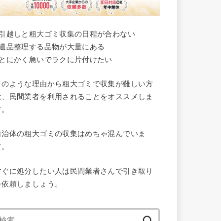
●引越しと粗大ゴミ収集の日程が合わない
●遺品整理する品物が大量にある
●とにかく急いでラクに片付けたい
このような理由から粗大ゴミで収集が難しい方
は、民間業者を利用されることをオススメしま
す。
自治体の粗大ゴミの収集はめちゃ混んでいま
す。
すぐに処分したい人は民間業者さんで引き取り
を依頼しましょう。
検