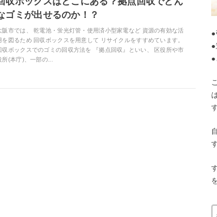
回収ボックスはどこにある？拠点回収でどん
なゴミが出せるのか！？
大阪市では、 乾電池・蛍光灯管・使用済小型家電など 資源の有効な活
用を図るため 回収ボックスを用意して リサイクルをすすめています。
回収ボックスでのゴミの回収方法を 『拠点回収』といい、 区役所や市
役所(本庁)、一部の...