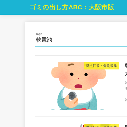
ゴミの出し方ABC：大阪市版
乾電池
拠点回収・分別収集