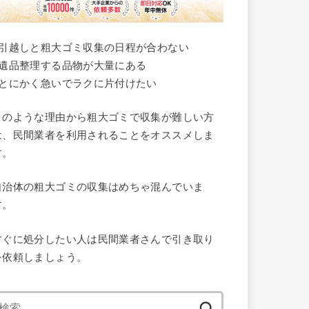
●引越しと粗大ゴミ収集の日程が合わない
●遺品整理する品物が大量にある
●とにかく急いでラクに片付けたい
このような理由から粗大ゴミで収集が難しい方
は、民間業者を利用されることをオススメしま
す。
自治体の粗大ゴミの収集はめちゃ混んでいま
す。
すぐに処分したい人は民間業者さんで引き取り
を依頼しましょう。
検