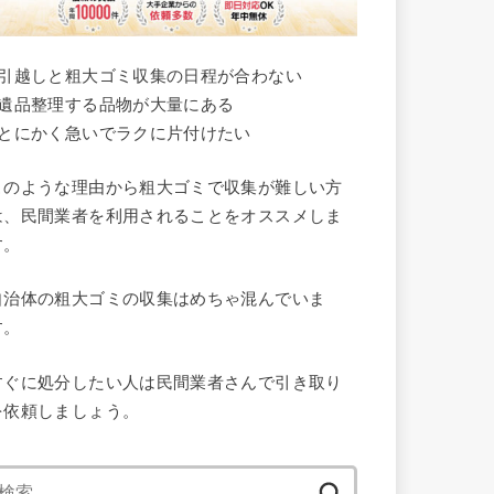
●引越しと粗大ゴミ収集の日程が合わない
●遺品整理する品物が大量にある
●とにかく急いでラクに片付けたい
このような理由から粗大ゴミで収集が難しい方
は、民間業者を利用されることをオススメしま
す。
自治体の粗大ゴミの収集はめちゃ混んでいま
す。
すぐに処分したい人は民間業者さんで引き取り
を依頼しましょう。
検