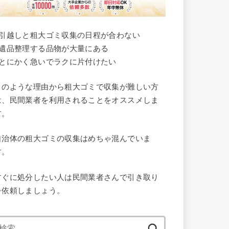
●引越しと粗大ゴミ収集の日程が合わない
●遺品整理する品物が大量にある
●とにかく急いでラクに片付けたい
このような理由から粗大ゴミで収集が難しい方
は、民間業者を利用されることをオススメしま
す。
自治体の粗大ゴミの収集はめちゃ混んでいま
す。
すぐに処分したい人は民間業者さんで引き取り
を依頼しましょう。
検