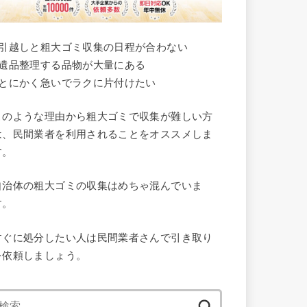
●引越しと粗大ゴミ収集の日程が合わない
●遺品整理する品物が大量にある
●とにかく急いでラクに片付けたい
このような理由から粗大ゴミで収集が難しい方
は、民間業者を利用されることをオススメしま
す。
自治体の粗大ゴミの収集はめちゃ混んでいま
す。
すぐに処分したい人は民間業者さんで引き取り
を依頼しましょう。
検