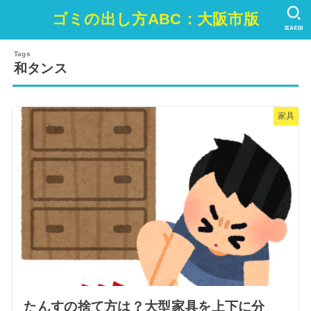
ゴミの出し方ABC：大阪市版
SEARCH
和タンス
家具
たんすの捨て方は？大型家具を上下に分