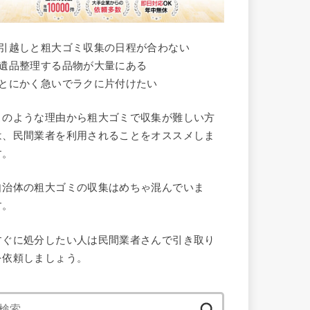
●引越しと粗大ゴミ収集の日程が合わない
●遺品整理する品物が大量にある
●とにかく急いでラクに片付けたい
このような理由から粗大ゴミで収集が難しい方
は、民間業者を利用されることをオススメしま
す。
自治体の粗大ゴミの収集はめちゃ混んでいま
す。
すぐに処分したい人は民間業者さんで引き取り
を依頼しましょう。
検