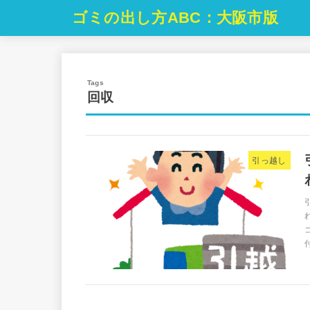
ゴミの出し方ABC：大阪市版
回収
引っ越し