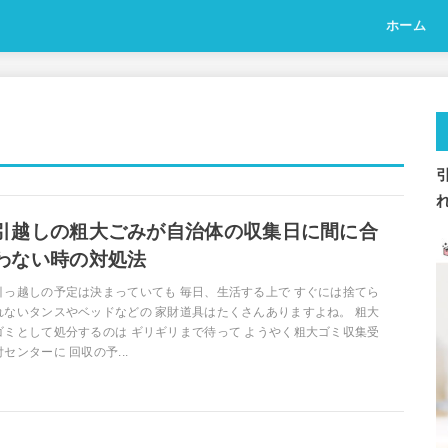
ホーム
引越しの粗大ごみが自治体の収集日に間に合
わない時の対処法
引っ越しの予定は決まっていても 毎日、生活する上で すぐには捨てら
れないタンスやベッドなどの 家財道具はたくさんありますよね。 粗大
ゴミとして処分するのは ギリギリまで待って ようやく粗大ゴミ収集受
付センターに 回収の予...