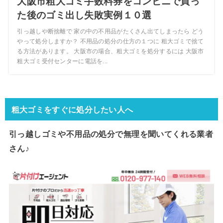
大阪市粗大ゴミ手数料券をコンビニで買っ
た後のゴミ出し失敗実例１０選
引っ越しや断捨離で 家の中の不用品がたくさん出てしまったら どう
やって処分しますか？ 不用品の処分の仕方の１つに 粗大ゴミで捨て
る方法があります。 大阪市の場合、粗大ゴミを処分するには 大阪市
粗大ゴミ受付センターに電話を...
粗大ゴミをすぐに処分したい人へ
引っ越しゴミや不用品の処分で
無理を聞いてくれる業者
さん♪