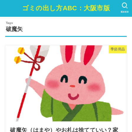
ゴミの出し方ABC：大阪市版
SEARCH
破魔矢
季節用品
破魔矢（はまや）やお札は捨てていい？家