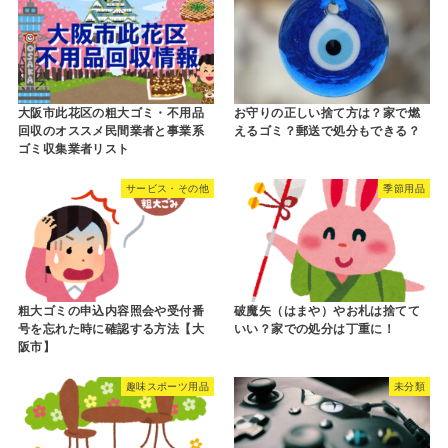
大阪市此花区の粗大ゴミ・不用品
お守りの正しい捨て方は？家で燃
回収のオススメ民間業者と事業系
えるゴミ？郵送で処分もできる？
ゴミ収集業者リスト
サービス・その他
季節用品
粗大ゴミの申込内容照会や受付番
破魔矢（はまや）やお札は捨てて
号を忘れた時に確認する方法【大
いい？家での処分は丁重に！
阪市】
趣味スポーツ用品
未分類