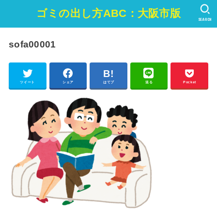
ゴミの出し方ABC：大阪市版
SEARCH
sofa00001
ツイート
シェア
はてブ
送る
Pocket