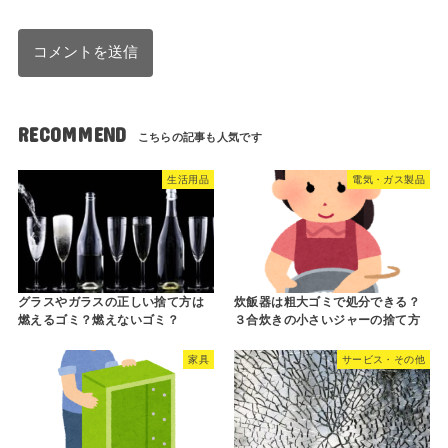
RECOMMEND
生活用品
電気・ガス製品
グラスやガラスの正しい捨て方は
炊飯器は粗大ゴミで処分できる？
燃えるゴミ？燃えないゴミ？
３合炊きの小さいジャーの捨て方
家具
サービス・その他