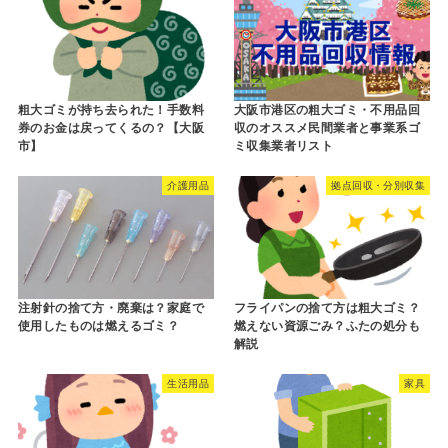
粗大ゴミが持ち去られた！手数料
大阪市港区の粗大ゴミ・不用品回
券のお金は戻ってくるの？【大阪
収のオススメ民間業者と事業系ゴ
市】
ミ収集業者リスト
介護用品
拠点回収・分別収集
注射針の捨て方・廃棄は？家庭で
フライパンの捨て方は粗大ゴミ？
使用したものは燃えるゴミ？
燃えない資源ごみ？ふたの処分も
解説
生活用品
家具