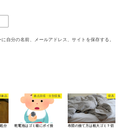
ーに自分の名前、メールアドレス、サイトを保存する。
対象品
拠点回収・分別収集
寝具
処分
乾電池はゴミ箱にポイ捨
布団の捨て方は粗大ゴミ？切