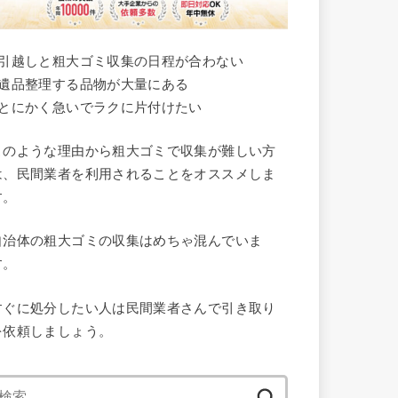
●引越しと粗大ゴミ収集の日程が合わない
●遺品整理する品物が大量にある
●とにかく急いでラクに片付けたい
このような理由から粗大ゴミで収集が難しい方
は、民間業者を利用されることをオススメしま
す。
自治体の粗大ゴミの収集はめちゃ混んでいま
す。
すぐに処分したい人は民間業者さんで引き取り
を依頼しましょう。
検