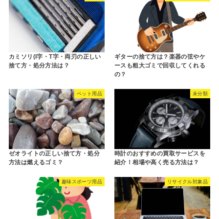
カミソリ(I字・T字・両刃の正しい
ギターの捨て方は？楽器の弦やケ
捨て方・処分方法は？
ースも粗大ゴミで回収してくれる
の？
ペット用品
未分類
ゼオライトの正しい捨て方・処分
時計のおすすめの買取サービスを
方法は燃えるゴミ？
紹介！相場や高く売る方法は？
趣味スポーツ用品
リサイクル対象品