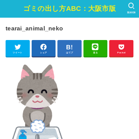
ゴミの出し方ABC：大阪市版
SEARCH
tearai_animal_neko
ツイート
シェア
はてブ
送る
Pocket