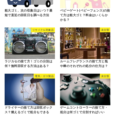
粗大ゴミ、次の収集日はいつ？最
ベビーゲート(ベビーフェンス)の捨
短で直近の回収日を調べる方法
て方は粗大ゴミ？料金はいくらか
かる？
リサイクル対象品
未分類
ラジカセの捨て方！ゴミの分別は
ルームフレグランスの捨て方と瓶
何？無料回収する方法はある？
や棒のそれぞれの処分の仕方は？
電気・ガス製品
未分類
ドライヤーの捨て方は回収ボック
ゲームコントローラーの捨て方・
ス？燃えるゴミで処分もできる
処分は何ゴミで分別すればいい