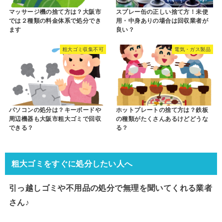
マッサージ機の捨て方は？大阪市
スプレー缶の正しい捨て方！未使
では２種類の料金体系で処分でき
用・中身ありの場合は回収業者が
ます
良い？
粗大ゴミ収集不可
電気・ガス製品
パソコンの処分は？キーボードや
ホットプレートの捨て方は？鉄板
周辺機器も大阪市粗大ゴミで回収
の種類がたくさんあるけどどうな
できる？
る？
粗大ゴミをすぐに処分したい人へ
引っ越しゴミや不用品の処分で
無理を聞いてくれる業者
さん♪