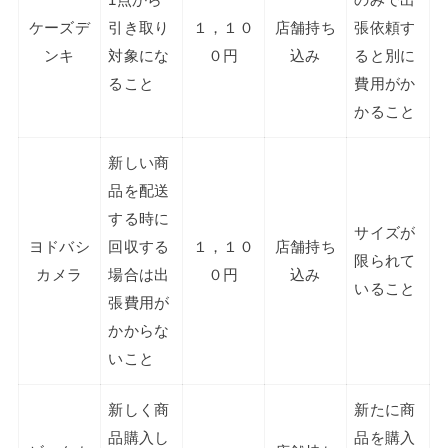
1点から
のみで出
ケーズデ
引き取り
１，１０
店舗持ち
張依頼す
ンキ
対象にな
０円
込み
ると別に
ること
費用がか
かること
新しい商
品を配送
する時に
サイズが
ヨドバシ
回収する
１，１０
店舗持ち
限られて
カメラ
場合は出
０円
込み
いること
張費用が
かからな
いこと
新しく商
新たに商
品購入し
品を購入