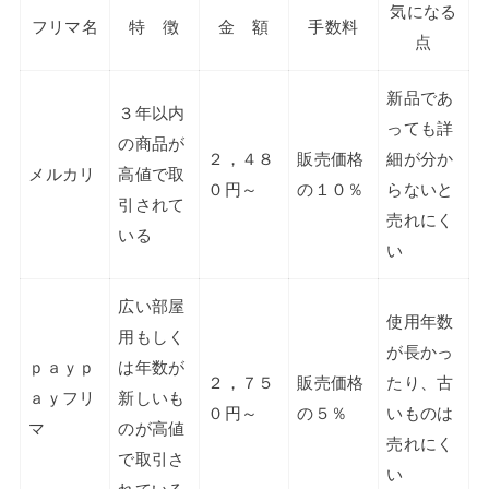
気になる
フリマ名
特 徴
金 額
手数料
点
新品であ
３年以内
っても詳
の商品が
２，４８
販売価格
細が分か
メルカリ
高値で取
０円～
の１０％
らないと
引されて
売れにく
いる
い
広い部屋
使用年数
用もしく
が長かっ
ｐａｙｐ
は年数が
２，７５
販売価格
たり、古
ａｙフリ
新しいも
０円～
の５％
いものは
マ
のが高値
売れにく
で取引さ
い