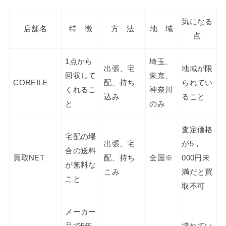
気になる
店舗名
特 徴
方 法
地 域
点
1点から
埼玉、
出張、宅
地域が限
回収して
東京、
COREILE
配、持ち
られてい
くれるこ
神奈川
込み
ること
と
のみ
査定価格
宅配の場
出張、宅
が5，
合の送料
買取NET
配、持ち
全国※
000円未
が無料な
こみ
満だと買
こと
取不可
メーカー
品で5年
壊れてい