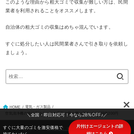
このような理由から粗大ゴミで収集が難しい方は、民間
業者を利用されることをオススメします。
自治体の粗大ゴミの収集はめちゃ混んでいます。
すぐに処分したい人は民間業者さんで引き取りを依頼し
ましょう。
検
索:
電気・ガス製品
HOME
空気清浄機の捨て方は？コロナ予防の買え替は粗大ゴミで回収200円
＼全国・即日対応可！今なら28%OFF♪／
片付けエージェントの詳
すぐに大量のゴミを激安価格で
©Copyright 2026
ゴミの出し方ABC：大阪市版
.All Rights
細はこちら
捨てたいなら