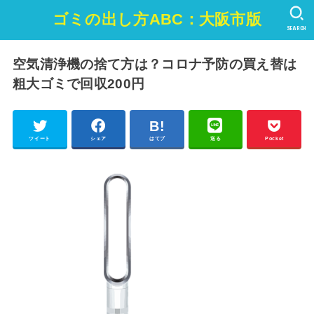
ゴミの出し方ABC：大阪市版
SEARCH
空気清浄機の捨て方は？コロナ予防の買え替は
粗大ゴミで回収200円
ツイート
シェア
はてブ
送る
Pocket