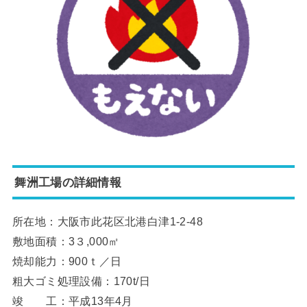
舞洲工場の詳細情報
所在地：大阪市此花区北港白津1-2-48
敷地面積：3３,000㎡
焼却能力：900ｔ／日
粗大ゴミ処理設備：170t/日
竣 工：平成13年4月