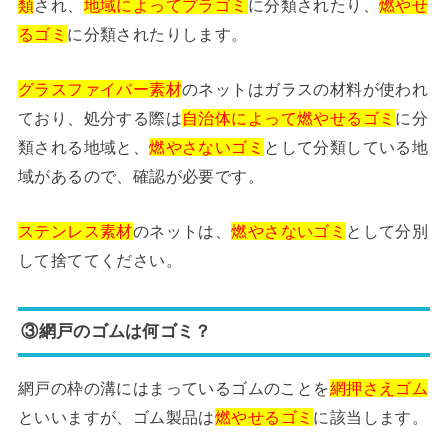
類
され、
地域によってプラゴミ
に分類されたり、
燃やせ
るゴミ
に分類されたりします。
グラスファイバー素材
のネットはガラスの材料が使われ
ており、処分する際は
自治体によって燃やせるゴミ
に分
類される地域と、
燃やさないゴミ
として分類している地
域があるので、確認が必要です。
ステンレス素材
のネットは、
燃やさないゴミ
として分別
して捨ててください。
③網戸のゴムは何ゴミ？
網戸の枠の溝にはまっているゴムのことを
網押さえゴム
といいますが、ゴム製品は
燃やせるゴミ
に該当します。