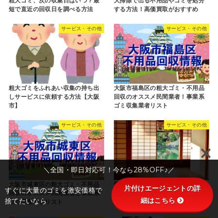
粗大ゴミ、次の収集日はいつ？最
大掃除で出る不用品やゴミを処分
短で直近の回収日を調べる方法
する方法！高価買取がおすすめ
サービス・その他
サービス・その他
粗大ゴミをふれあい収集の持ち出
大阪市福島区の粗大ゴミ・不用品
しサービスに依頼する方法【大阪
回収のオススメ民間業者！事業系
市】
ゴミ収集業者リスト
サービス・その他
サービス・その他
＼全国・即日対応可！今なら28%OFF♪／
大阪市城東区の粗大ゴミ・不用品
畳の捨て方は切ることで処分費用
片付けエージェントの詳
すぐに大量のゴミを激安価格で
回収のオススメ民間業者と事業系
は無料になる？
細はこちら
捨てたいなら
ゴミ収集業者リスト