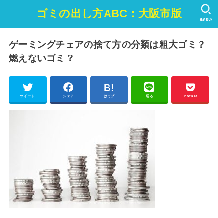
ゴミの出し方ABC：大阪市版
SEARCH
ゲーミングチェアの捨て方の分類は粗大ゴミ？
燃えないゴミ？
ツイート
シェア
はてブ
送る
Pocket