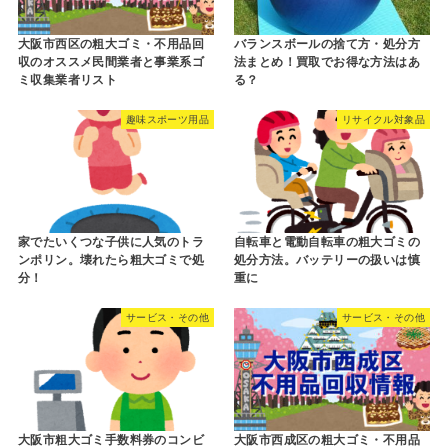
大阪市西区の粗大ゴミ・不用品回
バランスボールの捨て方・処分方
収のオススメ民間業者と事業系ゴ
法まとめ！買取でお得な方法はあ
ミ収集業者リスト
る？
趣味スポーツ用品
リサイクル対象品
家でたいくつな子供に人気のトラ
自転車と電動自転車の粗大ゴミの
ンポリン。壊れたら粗大ゴミで処
処分方法。バッテリーの扱いは慎
分！
重に
サービス・その他
サービス・その他
大阪市粗大ゴミ手数料券のコンビ
大阪市西成区の粗大ゴミ・不用品