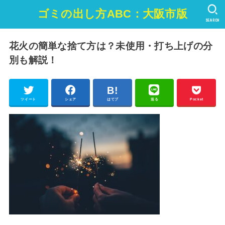
ゴミの出し方ABC：大阪市版
SEARCH
花火の簡単な捨て方は？未使用・打ち上げの分
別も解説！
ツイート
シェア
はてブ
送る
Pocket