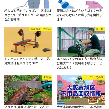
粗大ゴミ予約でいっぱい！穴場は1
資源ごみとはどういうゴミ？分別
月と2月。受付センターの電話がつ
がわからない人に出し方を解説し
ながる時期
ます
趣味スポーツ用品
未分類
トレーニングベンチの捨て方・処
エアロバイクの捨て方・処分方法
分方法は粗大ゴミでOK?
は粗大ゴミ？無料引き取りサービ
スはある？
未分類
サービス・その他
ノコギリ(電動)の捨て方・処分方
大阪市旭区の粗大ゴミ・不用品回