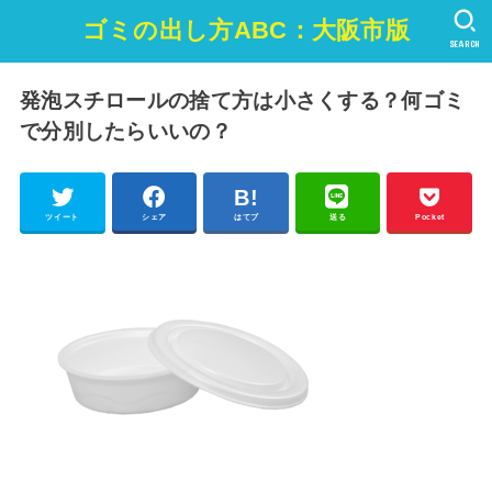
ゴミの出し方ABC：大阪市版
SEARCH
発泡スチロールの捨て方は小さくする？何ゴミ
で分別したらいいの？
ツイート
シェア
はてブ
送る
Pocket