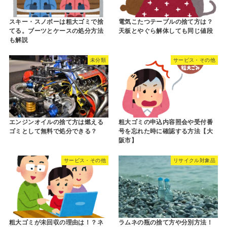
スキー・スノボーは粗大ゴミで捨
電気こたつテーブルの捨て方は？
てる。ブーツとケースの処分方法
天板とやぐら解体しても同じ値段
も解説
未分類
サービス・その他
エンジンオイルの捨て方は燃える
粗大ゴミの申込内容照会や受付番
ゴミとして無料で処分できる？
号を忘れた時に確認する方法【大
阪市】
サービス・その他
リサイクル対象品
粗大ゴミが未回収の理由は！？ネ
ラムネの瓶の捨て方や分別方法！