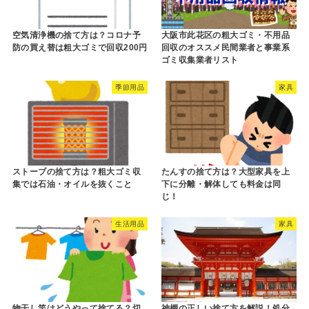
空気清浄機の捨て方は？コロナ予
大阪市此花区の粗大ゴミ・不用品
防の買え替は粗大ゴミで回収200円
回収のオススメ民間業者と事業系
ゴミ収集業者リスト
季節用品
家具
ストーブの捨て方は？粗大ゴミ収
たんすの捨て方は？大型家具を上
集では石油・オイルを抜くこと
下に分離・解体しても料金は同
じ！
生活用品
家具
物干し竿はどうやって捨てる？切
神棚の正しい捨て方を解説！処分