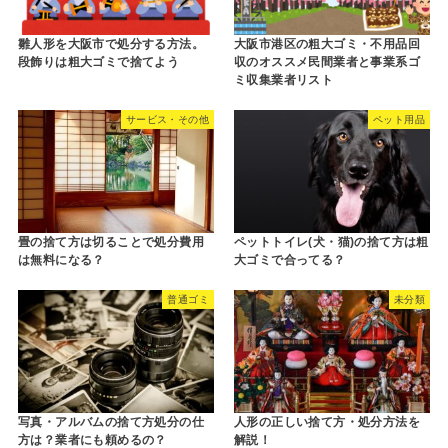
雛人形を大阪市で処分する方法。
大阪市港区の粗大ゴミ・不用品回
段飾りは粗大ゴミで捨てよう
収のオススメ民間業者と事業系ゴ
ミ収集業者リスト
サービス・その他
ペット用品
畳の捨て方は切ることで処分費用
ペットトイレ(犬・猫)の捨て方は粗
は無料になる？
大ゴミで合ってる？
普通ゴミ
未分類
写真・アルバムの捨て方処分の仕
人形の正しい捨て方・処分方法を
方は？業者にも頼めるの？
解説！