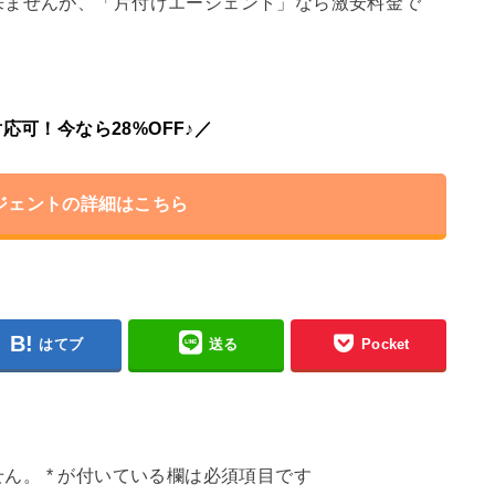
来ませんが、「片付けエージェント」なら激安料金で
応可！今なら28%OFF♪／
ジェントの詳細はこちら
はてブ
送る
Pocket
せん。
*
が付いている欄は必須項目です