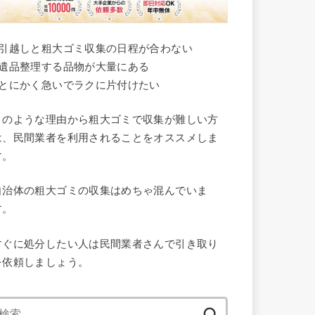
●引越しと粗大ゴミ収集の日程が合わない
●遺品整理する品物が大量にある
●とにかく急いでラクに片付けたい
このような理由から粗大ゴミで収集が難しい方
は、民間業者を利用されることをオススメしま
す。
自治体の粗大ゴミの収集はめちゃ混んでいま
す。
すぐに処分したい人は民間業者さんで引き取り
を依頼しましょう。
検