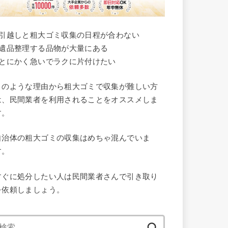
●引越しと粗大ゴミ収集の日程が合わない
●遺品整理する品物が大量にある
●とにかく急いでラクに片付けたい
このような理由から粗大ゴミで収集が難しい方
は、民間業者を利用されることをオススメしま
す。
自治体の粗大ゴミの収集はめちゃ混んでいま
す。
すぐに処分したい人は民間業者さんで引き取り
を依頼しましょう。
検