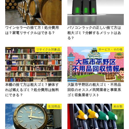
ワインセラーの捨て方！処分費用
パソコンラックの正しい捨て方は
は？家電リサイクルはできる？
粗大ゴミ？分解するメリットはあ
る？
リサイクル対象品
サービス・その他
本棚の捨て方は粗大ゴミ？解体す
大阪市平野区の粗大ゴミ・不用品
れば燃えるゴミ？処分費用は無料
回収のオススメ民間業者と事業系
にできる？
ゴミ収集業者リスト
生活用品
未分類