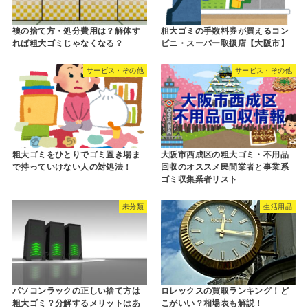
襖の捨て方・処分費用は？解体す
粗大ゴミの手数料券が買えるコン
れば粗大ゴミじゃなくなる？
ビニ・スーパー取扱店【大阪市】
サービス・その他
サービス・その他
粗大ゴミをひとりでゴミ置き場ま
大阪市西成区の粗大ゴミ・不用品
で持っていけない人の対処法！
回収のオススメ民間業者と事業系
ゴミ収集業者リスト
未分類
生活用品
パソコンラックの正しい捨て方は
ロレックスの買取ランキング！ど
粗大ゴミ？分解するメリットはあ
こがいい？相場表も解説！