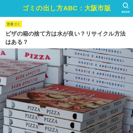
ゴミの出し方ABC：大阪市版
SEARCH
普通ゴミ
ピザの箱の捨て方は水が良い？リサイクル方法
はある？