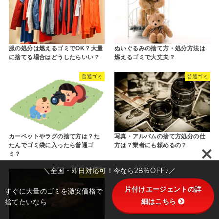
服の処分は燃えるゴミでOK？大量
ぬいぐるみの捨て方・処分方法は
に捨てる場合はどうしたらいい？
燃えるゴミで大丈夫？
普通ゴミ
普通ゴミ
カーペットやラグの捨て方は？た
写真・アルバムの捨て方処分の仕
たんでゴミ袋に入ったら普通ゴ
方は？業者にも頼めるの？
ミ？
＼全国・即日対応可！今なら28%OFF♪／
普通ゴミ
片付けエージェントの詳
すぐに大量のゴミを激安価格で
細はこちら
捨てたいなら