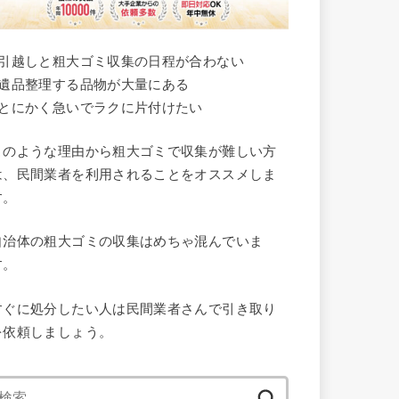
●引越しと粗大ゴミ収集の日程が合わない
●遺品整理する品物が大量にある
●とにかく急いでラクに片付けたい
このような理由から粗大ゴミで収集が難しい方
は、民間業者を利用されることをオススメしま
す。
自治体の粗大ゴミの収集はめちゃ混んでいま
す。
すぐに処分したい人は民間業者さんで引き取り
を依頼しましょう。
検