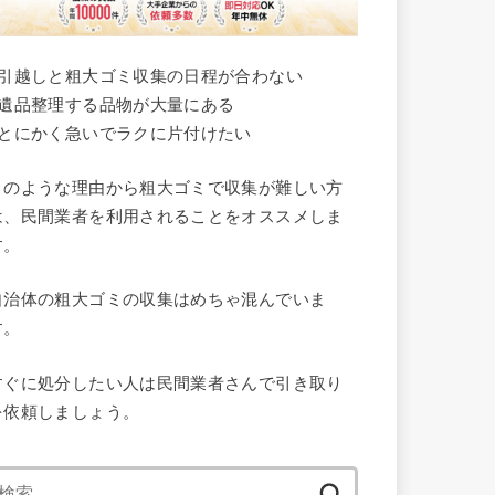
●引越しと粗大ゴミ収集の日程が合わない
●遺品整理する品物が大量にある
●とにかく急いでラクに片付けたい
このような理由から粗大ゴミで収集が難しい方
は、民間業者を利用されることをオススメしま
す。
自治体の粗大ゴミの収集はめちゃ混んでいま
す。
すぐに処分したい人は民間業者さんで引き取り
を依頼しましょう。
検