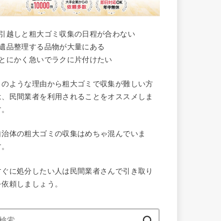
●引越しと粗大ゴミ収集の日程が合わない
●遺品整理する品物が大量にある
●とにかく急いでラクに片付けたい
このような理由から粗大ゴミで収集が難しい方
は、民間業者を利用されることをオススメしま
す。
自治体の粗大ゴミの収集はめちゃ混んでいま
す。
すぐに処分したい人は民間業者さんで引き取り
を依頼しましょう。
検