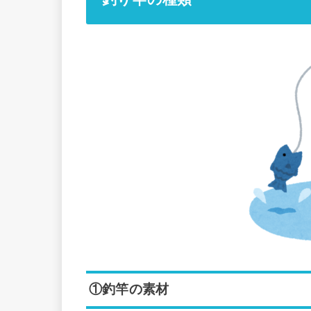
①釣竿の素材