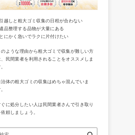
●引越しと粗大ゴミ収集の日程が合わない
●遺品整理する品物が大量にある
●とにかく急いでラクに片付けたい
このような理由から粗大ゴミで収集が難しい方
は、民間業者を利用されることをオススメしま
す。
自治体の粗大ゴミの収集はめちゃ混んでいま
す。
すぐに処分したい人は民間業者さんで引き取り
を依頼しましょう。
検