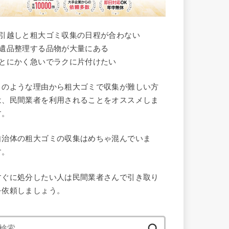
●引越しと粗大ゴミ収集の日程が合わない
●遺品整理する品物が大量にある
●とにかく急いでラクに片付けたい
このような理由から粗大ゴミで収集が難しい方
は、民間業者を利用されることをオススメしま
す。
自治体の粗大ゴミの収集はめちゃ混んでいま
す。
すぐに処分したい人は民間業者さんで引き取り
を依頼しましょう。
検