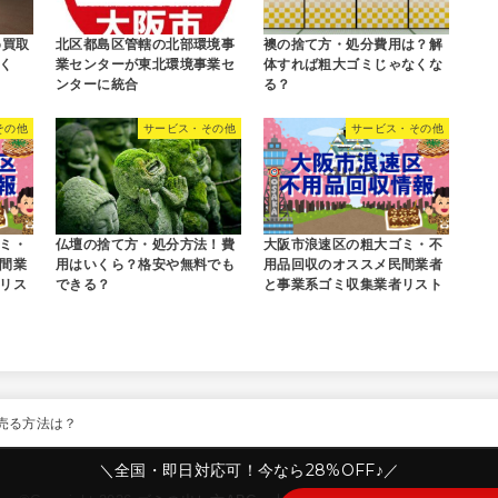
め買取
北区都島区管轄の北部環境事
襖の捨て方・処分費用は？解
く
業センターが東北環境事業セ
体すれば粗大ゴミじゃなくな
ンターに統合
る？
その他
サービス・その他
サービス・その他
ミ・
仏壇の捨て方・処分方法！費
大阪市浪速区の粗大ゴミ・不
間業
用はいくら？格安や無料でも
用品回収のオススメ民間業者
リス
できる？
と事業系ゴミ収集業者リスト
売る方法は？
＼全国・即日対応可！今なら28%OFF♪／