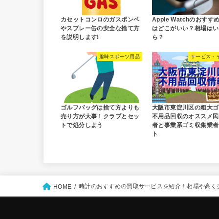
カセットコンロのガスボンベ
Apple Watchのおすす
やスプレー缶の安全な捨て方
はどこがいい？相場はい
を説明します!
ら？
趣味スポーツ用品
サービス・
ゴルフバッグは捨て方よりも
大阪市東淀川区の粗大ゴ
売り方が大事！クラブとセッ
不用品回収のオススメ民
トで処分しよう
者と事業系ゴミ収集業者
ト
時計のおすすめの買取サービスを紹介！相場や高く
HOME