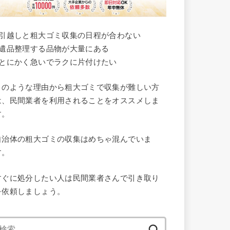
●引越しと粗大ゴミ収集の日程が合わない
●遺品整理する品物が大量にある
●とにかく急いでラクに片付けたい
このような理由から粗大ゴミで収集が難しい方
は、民間業者を利用されることをオススメしま
す。
自治体の粗大ゴミの収集はめちゃ混んでいま
す。
すぐに処分したい人は民間業者さんで引き取り
を依頼しましょう。
検