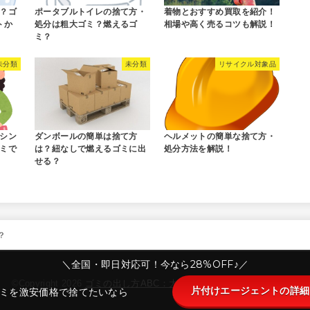
？ゴ
ポータブルトイレの捨て方・
着物とおすすめ買取を紹介！
トか
処分は粗大ゴミ？燃えるゴ
相場や高く売るコツも解説！
ミ？
未分類
未分類
リサイクル対象品
シン
ダンボールの簡単は捨て方
ヘルメットの簡単な捨て方・
ミで
は？紐なしで燃えるゴミに出
処分方法を解説！
せる？
？
＼全国・即日対応可！今なら28%OFF♪／
©Copyright 2026
ゴミの出し方ABC：大阪市版
.All Rights Reserved.
片付けエージェントの詳細
ミを激安価格で捨てたいなら