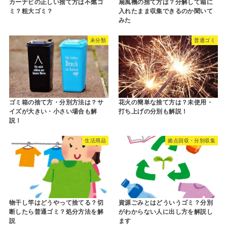
カーナビの正しい捨て方は不燃ゴ
扇風機の捨て方は？分解して箱に
ミ？粗大ゴミ？
入れたまま収集できるのか聞いて
みた
未分類
普通ゴミ
ゴミ箱の捨て方・分別方法は？サ
花火の簡単な捨て方は？未使用・
イズが大きい・小さい場合も解
打ち上げの分別も解説！
説！
生活用品
拠点回収・分別収集
物干し竿はどうやって捨てる？切
資源ごみとはどういうゴミ？分別
断したら普通ゴミ？処分方法を解
がわからない人に出し方を解説し
説
ます