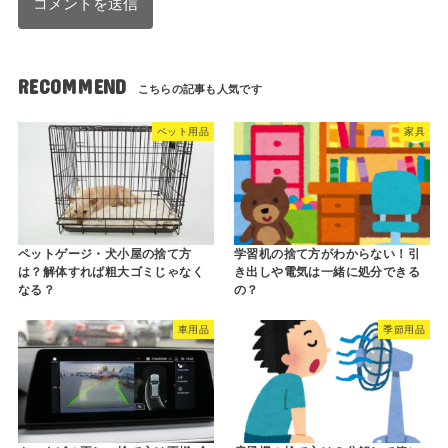
RECOMMEND
ペット用品
家具
ペットゲージ・犬小屋の捨て方
学習机の捨て方がわからない！引
は？解体すれば粗大ゴミじゃなく
き出しや電気は一緒に処分できる
なる？
の？
車用品
季節用品