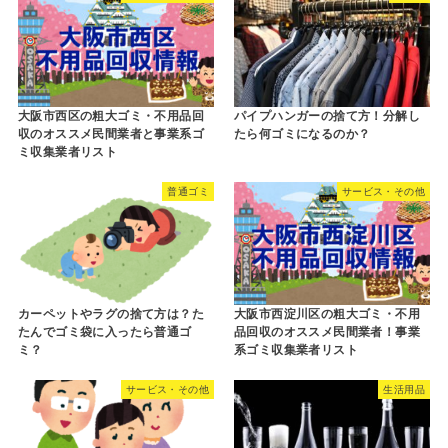
大阪市西区の粗大ゴミ・不用品回
パイプハンガーの捨て方！分解し
収のオススメ民間業者と事業系ゴ
たら何ゴミになるのか？
ミ収集業者リスト
普通ゴミ
サービス・その他
カーペットやラグの捨て方は？た
大阪市西淀川区の粗大ゴミ・不用
たんでゴミ袋に入ったら普通ゴ
品回収のオススメ民間業者！事業
ミ？
系ゴミ収集業者リスト
サービス・その他
生活用品