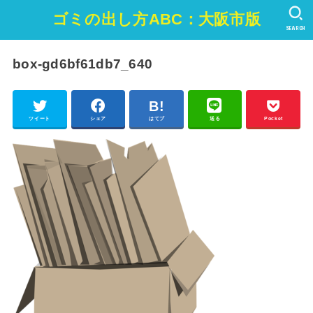
ゴミの出し方ABC：大阪市版
SEARCH
box-gd6bf61db7_640
ツイート
シェア
はてブ
送る
Pocket