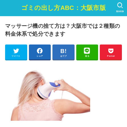
ゴミの出し方ABC：大阪市版
SEARCH
マッサージ機の捨て方は？大阪市では２種類の
料金体系で処分できます
ツイート
シェア
はてブ
送る
Pocket