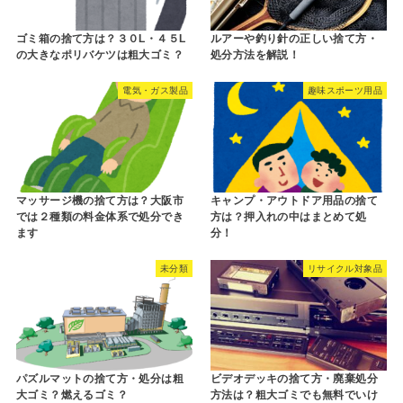
ゴミ箱の捨て方は？３０L・４５L
ルアーや釣り針の正しい捨て方・
の大きなポリバケツは粗大ゴミ？
処分方法を解説！
電気・ガス製品
趣味スポーツ用品
マッサージ機の捨て方は？大阪市
キャンプ・アウトドア用品の捨て
では２種類の料金体系で処分でき
方は？押入れの中はまとめて処
ます
分！
未分類
リサイクル対象品
パズルマットの捨て方・処分は粗
ビデオデッキの捨て方・廃棄処分
大ゴミ？燃えるゴミ？
方法は？粗大ゴミでも無料でいけ