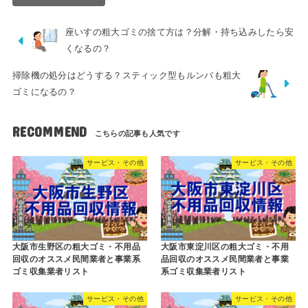
座いすの粗大ゴミの捨て方は？分解・持ち込みしたら安
くなるの？
掃除機の処分はどうする？スティック型もルンバも粗大
ゴミになるの？
RECOMMEND
サービス・その他
サービス・その他
大阪市生野区の粗大ゴミ・不用品
大阪市東淀川区の粗大ゴミ・不用
回収のオススメ民間業者と事業系
品回収のオススメ民間業者と事業
ゴミ収集業者リスト
系ゴミ収集業者リスト
サービス・その他
サービス・その他