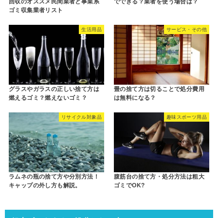
回収のオススメ民間業者と事業系
でできる？業者を使う場合は？
ゴミ収集業者リスト
生活用品
サービス・その他
グラスやガラスの正しい捨て方は
畳の捨て方は切ることで処分費用
燃えるゴミ？燃えないゴミ？
は無料になる？
リサイクル対象品
趣味スポーツ用品
ラムネの瓶の捨て方や分別方法！
腹筋台の捨て方・処分方法は粗大
キャップの外し方も解説。
ゴミでOK?