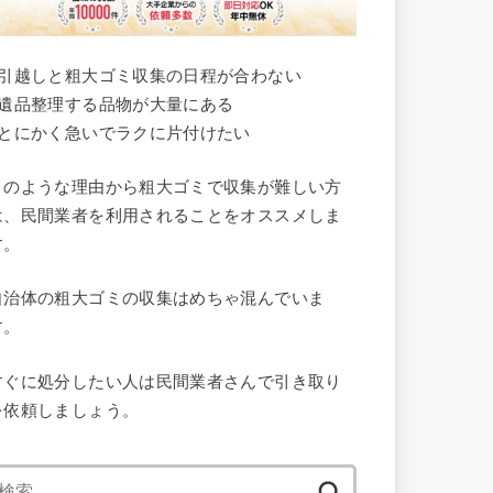
●引越しと粗大ゴミ収集の日程が合わない
●遺品整理する品物が大量にある
●とにかく急いでラクに片付けたい
このような理由から粗大ゴミで収集が難しい方
は、民間業者を利用されることをオススメしま
す。
自治体の粗大ゴミの収集はめちゃ混んでいま
す。
すぐに処分したい人は民間業者さんで引き取り
を依頼しましょう。
検