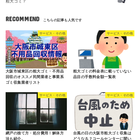
粗大ゴミ？
RECOMMEND
サービス・その他
サービス・その他
大阪市城東区の粗大ゴミ・不用品
粗大ゴミの料金表に載っていない
回収のオススメ民間業者と事業系
品目の手数料金額一覧表
ゴミ収集業者リスト
サービス・その他
サービス・その他
網戸の捨て方・処分費用！解体方
台風の日の大阪市粗大ゴミ収集は
法も紹介。
どうなる？コールセンターに聞い