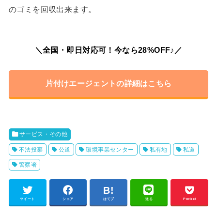
のゴミを回収出来ます。
＼全国・即日対応可！今なら28%OFF♪／
片付けエージェントの詳細はこちら
サービス・その他
不法投棄
公道
環境事業センター
私有地
私道
警察署
ツイート
シェア
はてブ
送る
Pocket