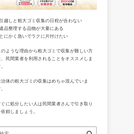
●引越しと粗大ゴミ収集の日程が合わない
●遺品整理する品物が大量にある
●とにかく急いでラクに片付けたい
このような理由から粗大ゴミで収集が難しい方
は、民間業者を利用されることをオススメしま
す。
自治体の粗大ゴミの収集はめちゃ混んでいま
す。
すぐに処分したい人は民間業者さんで引き取り
を依頼しましょう。
検