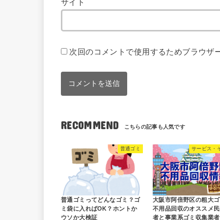
サイト
次回のコメントで使用するためブラウザ
RECOMMEND
普通ゴミ
サービス・
普通ゴミってどんなゴミ？ゴ
大阪市阿倍野区の粗大ゴ
ミ袋に入ればOK？ホントか
不用品回収のオススメ民
ウソか大検証
者と事業系ゴミ収集業者